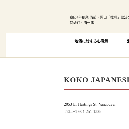
内
容
を
慶応4年創業 備前・岡山「雄町」復活
ス
磐雄町・酒一筋-
キ
ッ
プ
地酒に対する心意気
KOKO JAPANES
2053 E. Hastings St. Vancouver
TEL:+1 604-251-1328