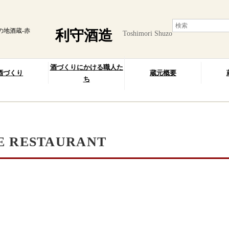
の地酒蔵-赤
利守酒造
Toshimori Shuzo
酒づくりにかける職人た
酒づくり
蔵元概要
ち
E RESTAURANT