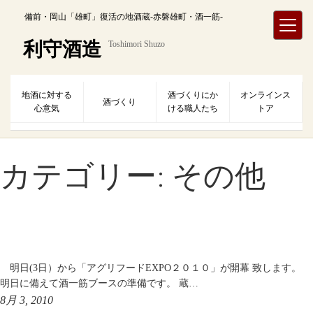
内
備前・岡山「雄町」復活の地酒蔵-赤磐雄町・酒一筋-
容
を
利守酒造
Toshimori Shuzo
ス
キ
ッ
地酒に対する
酒づくりにか
オンラインス
プ
酒づくり
心意気
ける職人たち
トア
カテゴリー:
その他
明日(3日）から「アグリフードEXPO２０１０」が開幕 致します。
明日に備えて酒一筋ブースの準備です。 蔵…
8月 3, 2010