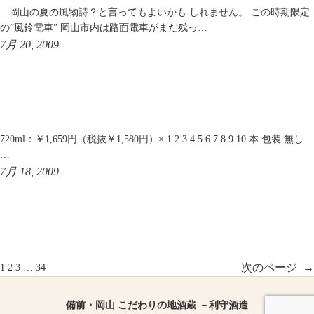
岡山の夏の風物詩？と言ってもよいかも しれません。 この時期限定
の”風鈴電車” 岡山市内は路面電車がまだ残っ…
7月 20, 2009
720ml：￥1,659円（税抜￥1,580円）× 1 2 3 4 5 6 7 8 9 10 本 包装 無し
…
7月 18, 2009
次のページ
→
1
2
3
…
34
備前・岡山 こだわりの地酒蔵 －利守酒造