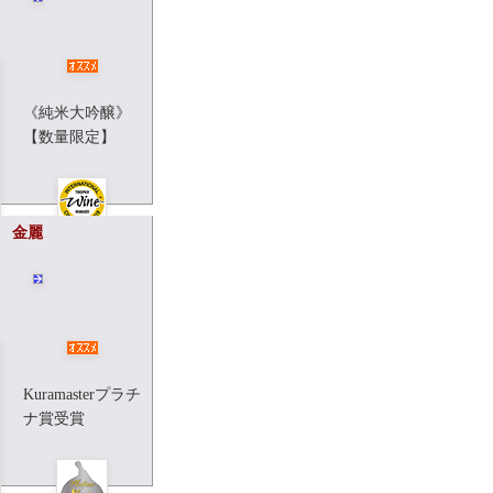
1,800ml
：
5,800
円
720ml
：
3,400
《純米大吟醸》
円
【数量限定】
 金麗
,800ml
：
10,000
円
Kuramasterプラチ
720ml
：
5,000
ナ賞受賞
円