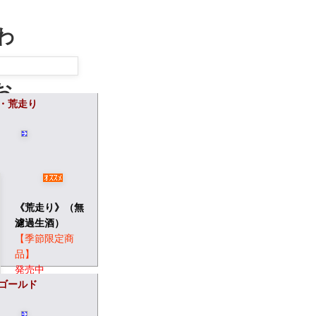
わ
お
・荒走り
す
近
《荒走り》（無
濾過生酒）
【季節限定商
品】
発売中
ゴールド