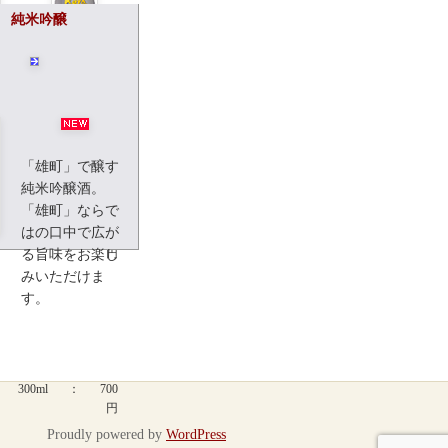
 純米吟醸
1,800ml
：
3,000
円
「雄町」で醸す
720ml
：
1,500
純米吟醸酒。
円
「雄町」ならで
はの口中で広が
300ml
：
700
円
る旨味をお楽し
みいただけま
す。
300ml
：
700
円
Proudly powered by
WordPress