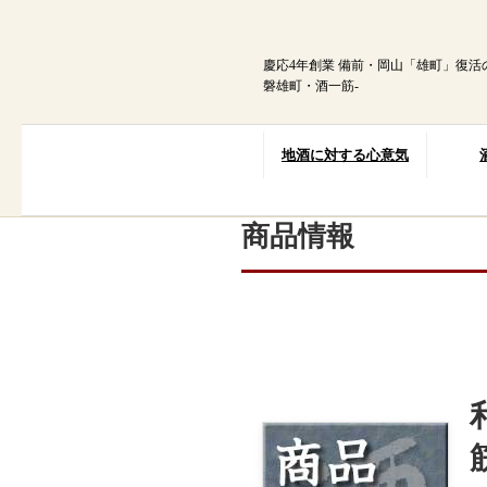
内
容
を
慶応4年創業 備前・岡山「雄町」復活
ス
磐雄町・酒一筋-
キ
ッ
プ
地酒に対する心意気
商品情報