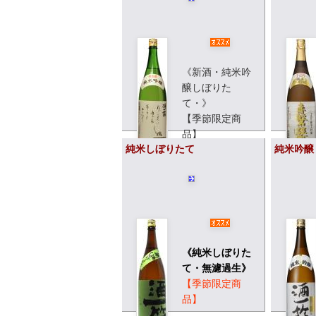
円
720ml
：
1,800
円
《新酒・純米吟
醸しぼりた
て・》
【季節限定商
品】
純米しぼりたて
純米吟醸
無濾過生酒
1
1,800ml
：
3,400
円
《純米しぼりた
て・無濾過生》
720ml
：
1,700
【季節限定商
円
品】