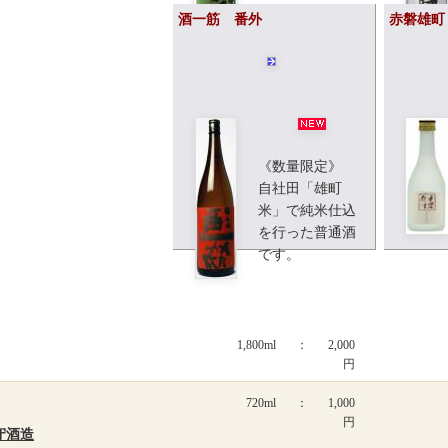
酒一筋 番外
赤磐雄町
1,800ml
：
2,420
円
720ml
：
1,210
円
《数量限定》
自社田「雄町
米」で純米仕込
を行った普通酒
です。
1,800ml
：
2,000
円
720ml
：
1,000
円
守酒造