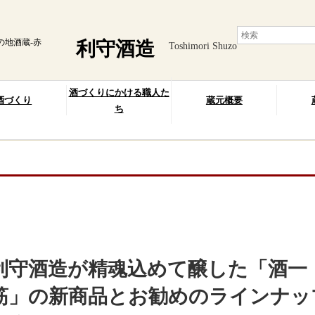
の地酒蔵-赤
利守酒造
Toshimori Shuzo
酒づくりにかける職人た
酒づくり
蔵元概要
ち
利守酒造が精魂込めて醸した「酒一
筋」の新商品とお勧めのラインナッ