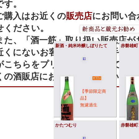
です。
ご購入はお近くの
販売店
にお問い合
せください。
また、「酒一筋」取り扱い販売店が
新酒・純米吟醸しぼりたて
赤磐雄町
近くにないお客様は、大変お手数で
がこちらをプリントアウトして、お
くの酒販店にお問い合せ下さい。
【季節限定商
品】
無濾過生
かたつむり
赤磐雄町
1,800ml
：
3,600