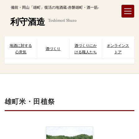
内
備前・岡山「雄町」復活の地酒蔵-赤磐雄町・酒一筋-
容
を
利守酒造
Toshimori Shuzo
ス
キ
ッ
プ
地酒に対する
酒づくりにか
オンラインス
酒づくり
心意気
ける職人たち
トア
雄町米・田植祭