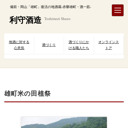
内
備前・岡山「雄町」復活の地酒蔵-赤磐雄町・酒一筋-
容
を
利守酒造
Toshimori Shuzo
ス
キ
ッ
プ
地酒に対する
酒づくりにか
オンラインス
酒づくり
心意気
ける職人たち
トア
雄町米の田植祭