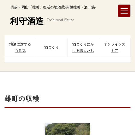
内
備前・岡山「雄町」復活の地酒蔵-赤磐雄町・酒一筋-
容
を
利守酒造
Toshimori Shuzo
ス
キ
ッ
プ
地酒に対する
酒づくりにか
オンラインス
酒づくり
心意気
ける職人たち
トア
雄町の収穫