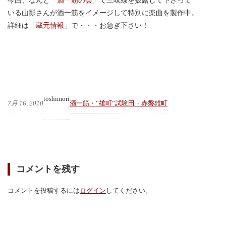
今回、なんと「
酒一筋の会
」で三味線を披露して下さって
いる山影さんが酒一筋をイメージして特別に楽曲を製作中。
詳細は「
蔵元情報
」で・・・お急ぎ下さい！
toshimori
7月 16, 2010
酒一筋・”雄町”試験田・赤磐雄町
コメントを残す
コメントを投稿するには
ログイン
してください。