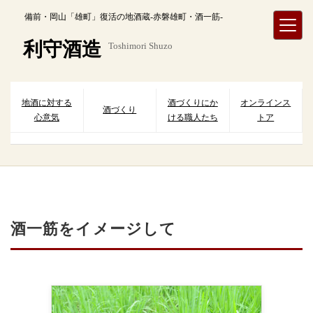
内
備前・岡山「雄町」復活の地酒蔵-赤磐雄町・酒一筋-
容
を
利守酒造
Toshimori Shuzo
ス
キ
ッ
プ
地酒に対する
酒づくりにか
オンラインス
酒づくり
心意気
ける職人たち
トア
酒一筋をイメージして