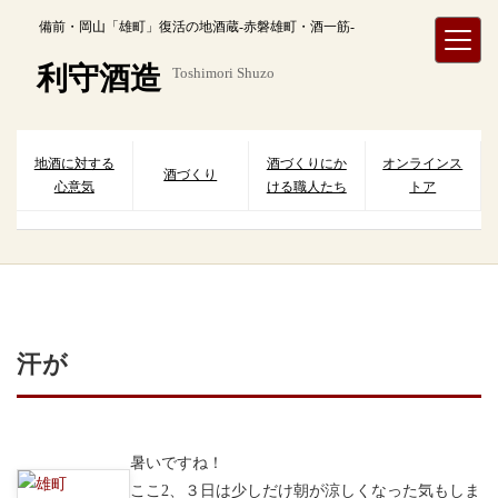
内
備前・岡山「雄町」復活の地酒蔵-赤磐雄町・酒一筋-
容
を
利守酒造
Toshimori Shuzo
ス
キ
ッ
プ
地酒に対する
酒づくりにか
オンラインス
酒づくり
心意気
ける職人たち
トア
汗が
暑いですね！
ここ2、３日は少しだけ朝が涼しくなった気もしま