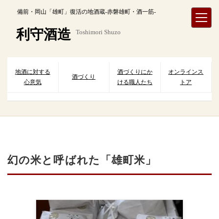
内
備前・岡山「雄町」復活の地酒蔵-赤磐雄町・酒一筋-
容
を
利守酒造
Toshimori Shuzo
ス
キ
ッ
プ
地酒に対する
酒づくりにか
オンラインス
酒づくり
心意気
ける職人たち
トア
幻の米と呼ばれた「雄町米」