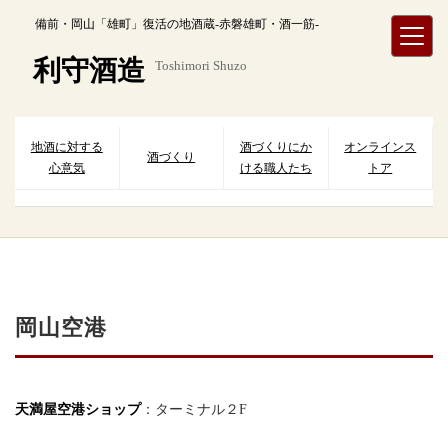
内
備前・岡山「雄町」復活の地酒蔵-赤磐雄町・酒一筋-
容
を
利守酒造
Toshimori Shuzo
ス
キ
ッ
プ
地酒に対する
酒づくりにか
オンラインス
酒づくり
心意気
ける職人たち
トア
岡山空港
天満屋空港ショップ
：ターミナル２F