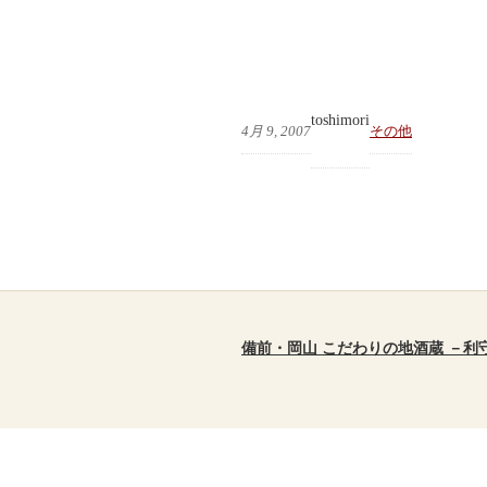
toshimori
4月 9, 2007
その他
備前・岡山 こだわりの地酒蔵 －利