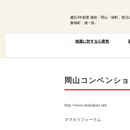
内
容
を
慶応4年創業 備前・岡山「雄町」復活
ス
磐雄町・酒一筋-
キ
ッ
プ
地酒に対する心意気
岡山コンベンショ
http://www.mamakari.net/
ママカリフォーラム