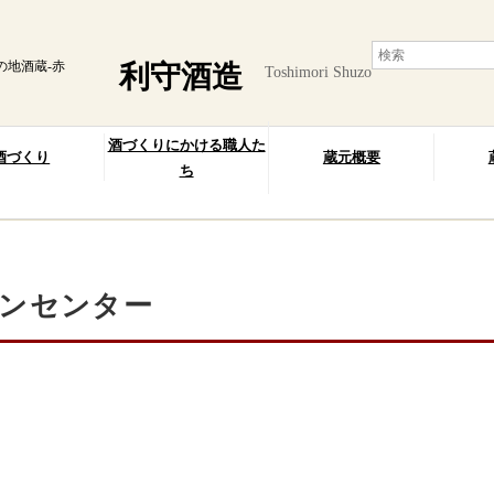
の地酒蔵-赤
利守酒造
Toshimori Shuzo
酒づくりにかける職人た
酒づくり
蔵元概要
ち
ンセンター