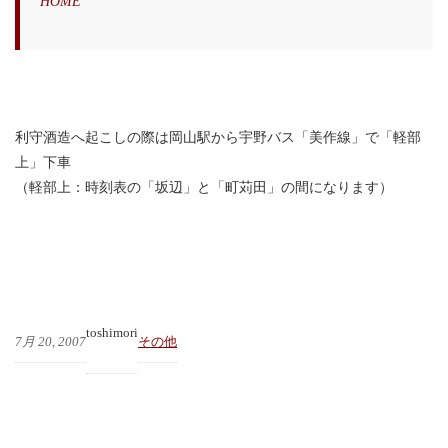
HOME
利守酒造へ起こしの際は岡山駅から宇野バス「美作線」で「軽部
上」下車
（軽部上：時刻表の「坂辺」と「町苅田」の間になります）
toshimori
7月 20, 2007
その他