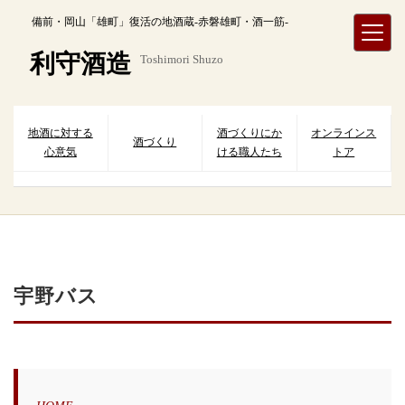
内
備前・岡山「雄町」復活の地酒蔵-赤磐雄町・酒一筋-
容
を
利守酒造
Toshimori Shuzo
ス
キ
ッ
プ
地酒に対する
酒づくりにか
オンラインス
酒づくり
心意気
ける職人たち
トア
宇野バス