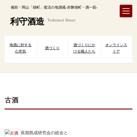
内
備前・岡山「雄町」復活の地酒蔵-赤磐雄町・酒一筋-
容
を
利守酒造
Toshimori Shuzo
ス
キ
ッ
プ
地酒に対する
酒づくりにか
オンラインス
酒づくり
心意気
ける職人たち
トア
古酒
長期熟成研究会の総会と