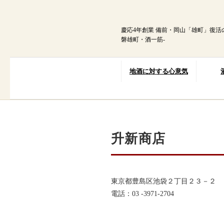
内
容
を
慶応4年創業 備前・岡山「雄町」復活
ス
磐雄町・酒一筋-
キ
ッ
プ
地酒に対する心意気
升新商店
東京都豊島区池袋２丁目２３－２
電話：03 -3971-2704