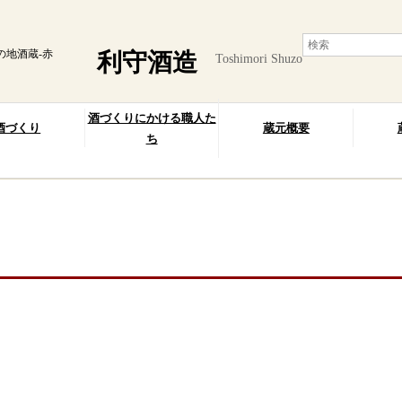
の地酒蔵-赤
利守酒造
Toshimori Shuzo
酒づくりにかける職人た
酒づくり
蔵元概要
ち