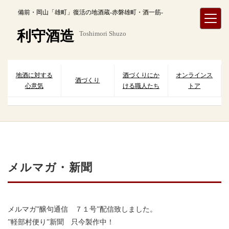
内
備前・岡山「雄町」復活の地酒蔵-赤磐雄町・酒一筋-
容
を
利守酒造
Toshimori Shuzo
ス
キ
ッ
プ
地酒に対する
酒づくりにか
オンラインス
酒づくり
心意気
ける職人たち
トア
メルマガ・新聞
メルマガ”醸句通信 ７１号”配信致しました。
”軽部村便り”新聞 只今製作中！