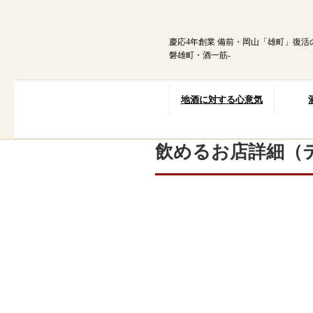
内
容
を
慶応4年創業 備前・岡山「雄町」復活
ス
磐雄町・酒一筋-
キ
ッ
プ
地酒に対する心意気
飲めるお店詳細（