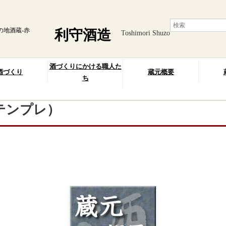
の地酒蔵-赤
利守酒造
Toshimori Shuzo
酒づくりにかける職人た
酒づくり
蔵元概要
ち
テンプレ）