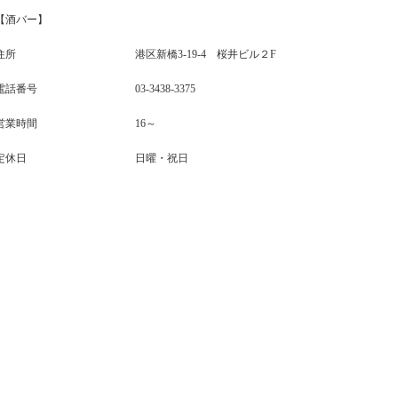
【酒バー】
住所
港区新橋3-19-4 桜井ビル２F
電話番号
03-3438-3375
営業時間
16～
定休日
日曜・祝日