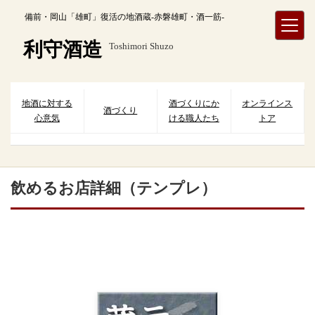
内
備前・岡山「雄町」復活の地酒蔵-赤磐雄町・酒一筋-
容
を
利守酒造
Toshimori Shuzo
ス
キ
ッ
プ
地酒に対する
酒づくりにか
オンラインス
酒づくり
心意気
ける職人たち
トア
飲めるお店詳細（テンプレ）