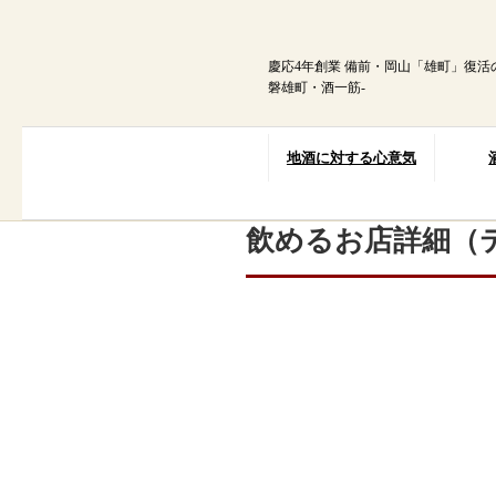
内
容
を
慶応4年創業 備前・岡山「雄町」復活
ス
磐雄町・酒一筋-
キ
ッ
プ
地酒に対する心意気
飲めるお店詳細（