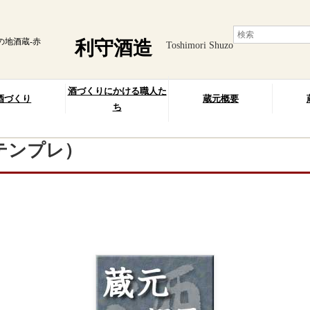
の地酒蔵-赤
利守酒造
Toshimori Shuzo
酒づくりにかける職人た
酒づくり
蔵元概要
ち
テンプレ）