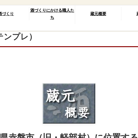
酒づくりにかける職人た
酒づくり
蔵元概要
ち
テンプレ）
県赤磐市（旧・軽部村）に位置する、