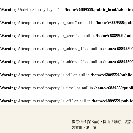
Warning
: Undefined array key "c" in
/home/c6889559/public_html/sakehitos
Warning
: Attempt to read property "r_name" on null in
/home/c6889559/publi
Warning
: Attempt to read property "r_genre" on null in
/home/c6889559/publ
Warning
: Attempt to read property "r_address_1" on null in
/home/c6889559/p
Warning
: Attempt to read property "r_address_2" on null in
/home/c6889559/p
Warning
: Attempt to read property "r_tel" on null in
/home/c6889559/public_
Warning
: Attempt to read property "r_time" on null in
/home/c6889559/publi
Warning
: Attempt to read property "r_off" on null in
/home/c6889559/public_
内
容
を
慶応4年創業 備前・岡山「雄町」復活
ス
磐雄町・酒一筋-