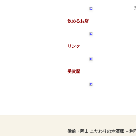
飲めるお店
リンク
受賞歴
備前・岡山 こだわりの地酒蔵 －利