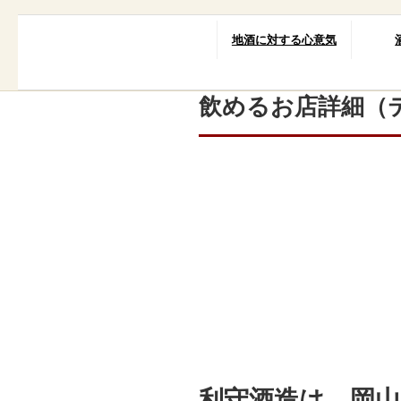
キ
ッ
地酒に対する心意気
プ
飲めるお店詳細（
利守酒造は、岡山