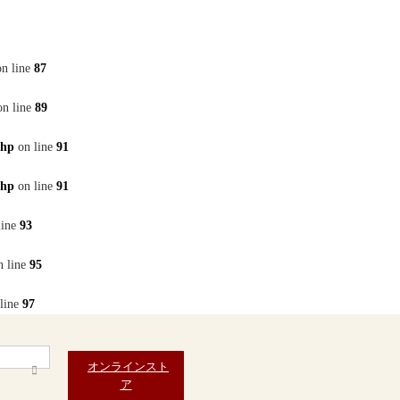
n line
87
n line
89
php
on line
91
php
on line
91
line
93
 line
95
line
97
オンラインスト
ア