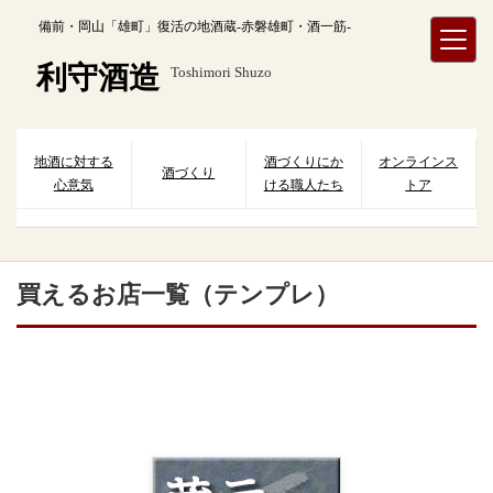
内
備前・岡山「雄町」復活の地酒蔵-赤磐雄町・酒一筋-
容
を
利守酒造
Toshimori Shuzo
ス
キ
ッ
プ
地酒に対する
酒づくりにか
オンラインス
酒づくり
心意気
ける職人たち
トア
買えるお店一覧（テンプレ）