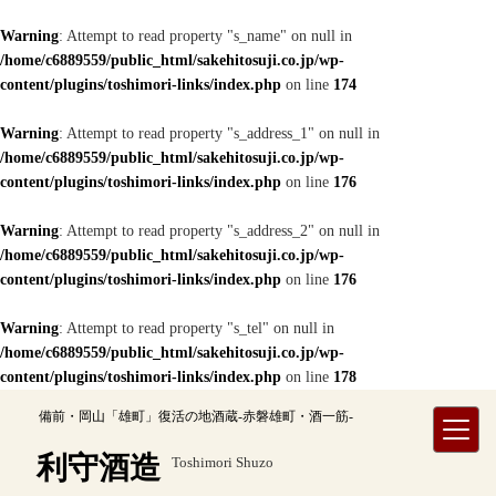
Warning
: Attempt to read property "s_name" on null in
/home/c6889559/public_html/sakehitosuji.co.jp/wp-
content/plugins/toshimori-links/index.php
on line
174
Warning
: Attempt to read property "s_address_1" on null in
/home/c6889559/public_html/sakehitosuji.co.jp/wp-
content/plugins/toshimori-links/index.php
on line
176
Warning
: Attempt to read property "s_address_2" on null in
/home/c6889559/public_html/sakehitosuji.co.jp/wp-
content/plugins/toshimori-links/index.php
on line
176
Warning
: Attempt to read property "s_tel" on null in
/home/c6889559/public_html/sakehitosuji.co.jp/wp-
content/plugins/toshimori-links/index.php
on line
178
内
備前・岡山「雄町」復活の地酒蔵-赤磐雄町・酒一筋-
容
を
利守酒造
Toshimori Shuzo
ス