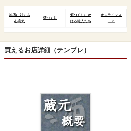
キ
ッ
プ
地酒に対する
酒づくりにか
オンラインス
酒づくり
心意気
ける職人たち
トア
買えるお店詳細（テンプレ）