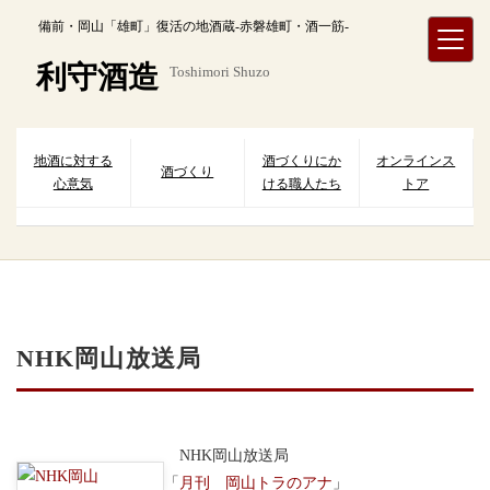
内
備前・岡山「雄町」復活の地酒蔵-赤磐雄町・酒一筋-
容
を
利守酒造
Toshimori Shuzo
ス
キ
ッ
プ
地酒に対する
酒づくりにか
オンラインス
酒づくり
心意気
ける職人たち
トア
NHK岡山放送局
NHK岡山放送局
「
月刊 岡山トラのアナ
」