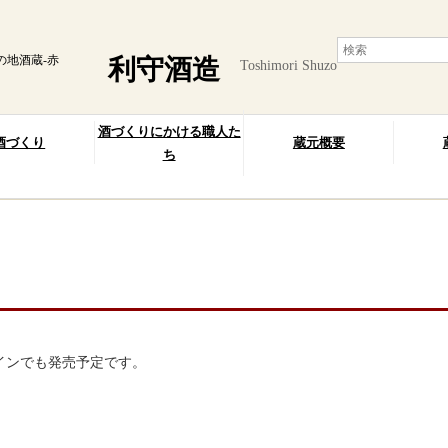
の地酒蔵-赤
利守酒造
Toshimori Shuzo
酒づくりにかける職人た
酒づくり
蔵元概要
ち
インでも発売予定です。