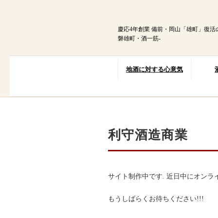
内
容
を
慶応4年創業 備前・岡山「雄町」復活
ス
磐雄町・酒一筋-
キ
ッ
プ
地酒に対する心意気
利守酒造商業
サイト制作中です. 近日中にオンラ
もうしばらくお待ちください!!!