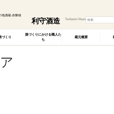
の地酒蔵-赤磐雄
利守酒造
Toshimori Shuzo
酒づくりにかける職人た
酒づくり
蔵元概要
ち
ア