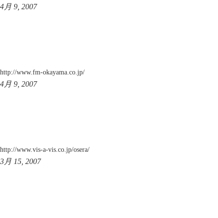
4月 9, 2007
http://www.fm-okayama.co.jp/
4月 9, 2007
http://www.vis-a-vis.co.jp/osera/
3月 15, 2007