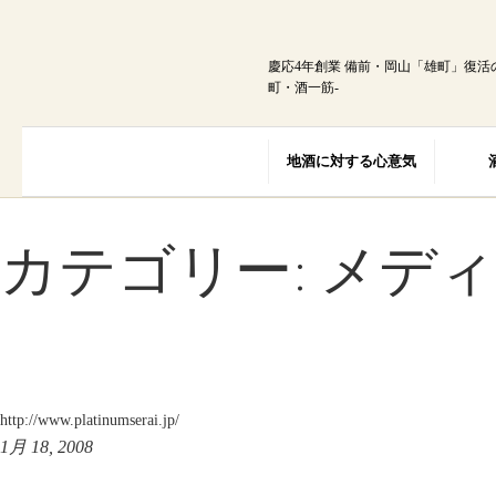
内
容
を
慶応4年創業 備前・岡山「雄町」復活
ス
町・酒一筋-
キ
ッ
プ
地酒に対する心意気
カテゴリー:
メディ
http://www.platinumserai.jp/
1月 18, 2008