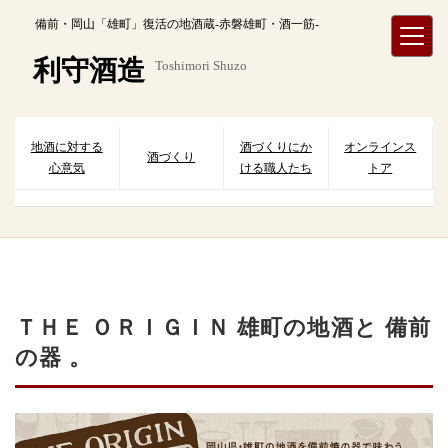
内
備前・岡山「雄町」復活の地酒蔵-赤磐雄町・酒一筋-
容
を
利守酒造
Toshimori Shuzo
ス
キ
ッ
プ
地酒に対する
酒づくりにか
オンラインス
酒づくり
心意気
ける職人たち
トア
ＴＨＥ ＯＲＩＧＩＮ 雄町の地酒と 備前
の器 。