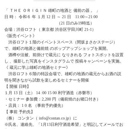
「 ＴＨＥ ＯＲＩＧＩＮ 雄町の地酒と 備前の器 。 」
日 時： 令和６ 年 １月 12 日 ～ 21 日 11:00～21:00
（21 日のみ19時迄）
会場：渋谷ロフト（ 東京都 渋谷区宇田川町 21-1）
《販売イベント》
渋谷ロフト１階のイベントスペース（間坂まさかステージ）
で、雄町の地酒と備前焼 のポップアップショップを展開。
酒樽や法被、前掛けで蔵元に なりきれる フォトスポットを設置
し 、撮影した写真をインスタグラムで 投稿キャンペーンを実施。
《 蔵元に学ぶ雄町の地酒セミナー》
渋谷ロフト６階の特設会場で、雄町の地酒の蔵元からお酒の説
明を聞きながら試飲を楽しめるセミナーを開催
【 開催 日時】
１月 13 日（土） 14 :00 15 00 利守酒造（赤磐市）
・セミナー 参加費：2,200 円（備前焼のお猪口付き）
・店員： 1 0 名 （事前予約優先）
【 事前 予約先】
（株） コンタン（ info@contan.co.jp）に
※氏名、連絡先、「1月13日利守酒造希望」と明記してメールでお