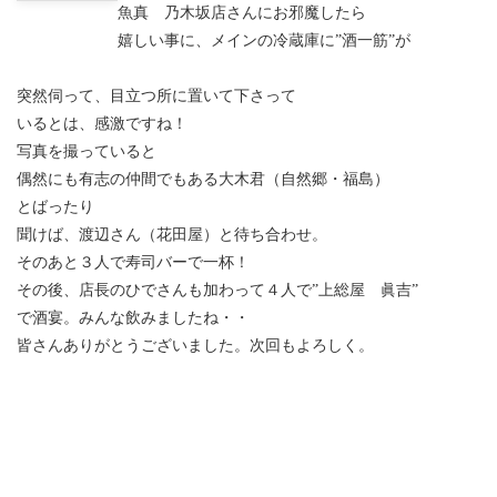
魚真 乃木坂店さんにお邪魔したら
嬉しい事に、メインの冷蔵庫に”酒一筋”が
突然伺って、目立つ所に置いて下さって
いるとは、感激ですね！
写真を撮っていると
偶然にも有志の仲間でもある大木君（自然郷・福島）
とばったり
聞けば、渡辺さん（花田屋）と待ち合わせ。
そのあと３人で寿司バーで一杯！
その後、店長のひでさんも加わって４人で”上総屋 眞吉”
で酒宴。みんな飲みましたね・・
皆さんありがとうございました。次回もよろしく。