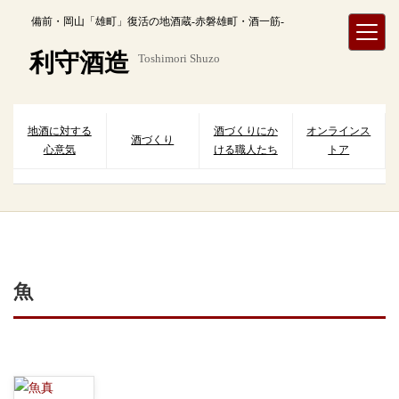
内
備前・岡山「雄町」復活の地酒蔵-赤磐雄町・酒一筋-
容
を
利守酒造
Toshimori Shuzo
ス
キ
ッ
プ
地酒に対する
酒づくりにか
オンラインス
酒づくり
心意気
ける職人たち
トア
魚