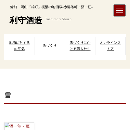
内
備前・岡山「雄町」復活の地酒蔵-赤磐雄町・酒一筋-
容
を
利守酒造
Toshimori Shuzo
ス
キ
ッ
プ
地酒に対する
酒づくりにか
オンラインス
酒づくり
心意気
ける職人たち
トア
雪