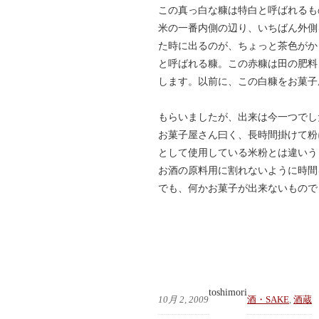
この真っ白な糠は特白と呼ばれるも
米の一番内側の辺り、いちばん外側
た時に出るのが、ちょっと茶色がか
と呼ばれる糠。この赤糠は田の肥料
します。以前に、この白糠をお菓子
もらいましたが、出来は今一つでし
お菓子屋さん曰く、長時間掛けて粉
として使用している米粉とは違いう
お酒の原料用に割れないように時間
でも、何かお菓子が出来ないもので
toshimori
10月 2, 2009
酒・SAKE
, 
酒蔵