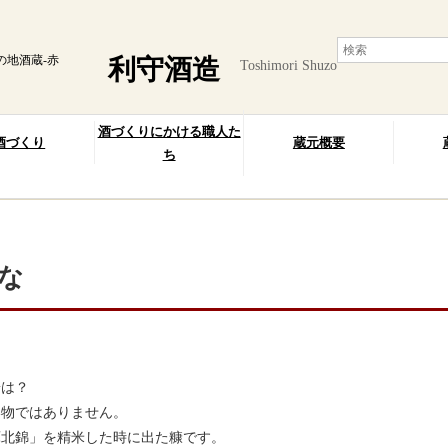
の地酒蔵-赤
利守酒造
Toshimori Shuzo
酒づくりにかける職人た
酒づくり
蔵元概要
ち
な
は？
い物ではありません。
庫北錦」を精米した時に出た糠です。