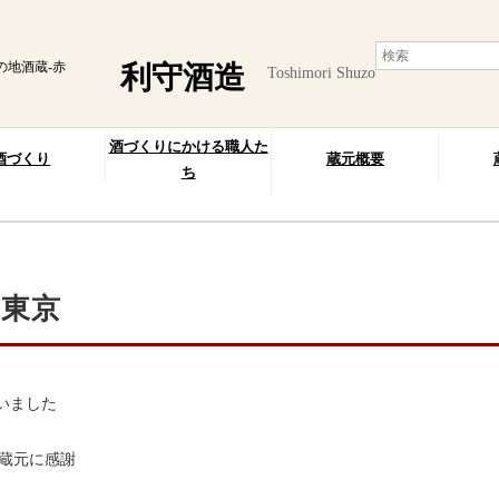
の地酒蔵-赤
利守酒造
Toshimori Shuzo
酒づくりにかける職人た
酒づくり
蔵元概要
ち
N東京
いました
蔵元に感謝