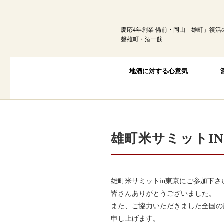
内
容
を
慶応4年創業 備前・岡山「雄町」復活
ス
磐雄町・酒一筋-
キ
ッ
プ
地酒に対する心意気
雄町米サミットI
雄町米サミットin東京にご参加下さ
皆さんありがとうございました。
また、ご協力いただきました全国の
申し上げます。