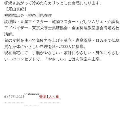
④焼きあがって冷めたらカリッとした食感になります。
【尾山真紀】
福岡県出身・神奈川県在住
調理師・豆腐マイスター・乾物マスター・だしソムリエ・介護食
アドバイザー・東京栄養士薬膳協会・全国料理教室協会海老名校
講師。
旬の食材を使って免疫力を上げる献立・家庭薬膳・ロカボで低糖
質な身体にやさしい料理を延べ2000人に指導。
現在自宅にて、手順がやさしい・家計にやさしい・身体にやさし
い、のコンセプトで、「やさしい」ごはん教室を主宰。
toshimori
6月 23, 2021
美味しい
, 
食