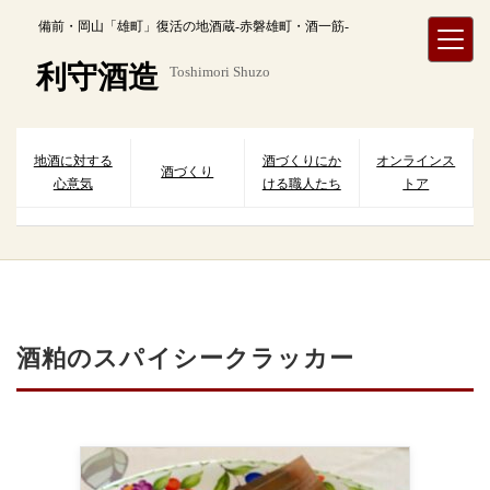
内
備前・岡山「雄町」復活の地酒蔵-赤磐雄町・酒一筋-
容
を
利守酒造
Toshimori Shuzo
ス
キ
ッ
プ
地酒に対する
酒づくりにか
オンラインス
酒づくり
心意気
ける職人たち
トア
酒粕のスパイシークラッカー