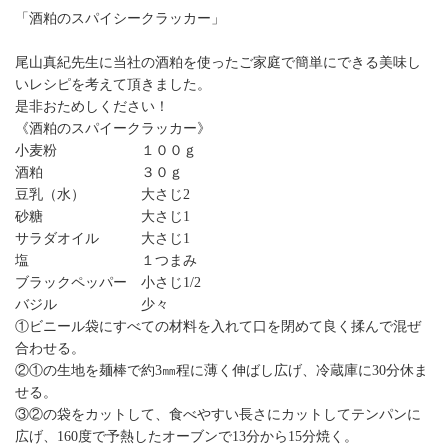
「酒粕のスパイシークラッカー」
尾山真紀先生に当社の酒粕を使ったご家庭で簡単にできる美味し
いレシピを考えて頂きました。
是非おためしください！
《酒粕のスパイークラッカー》
小麦粉 １００ｇ
酒粕 ３０ｇ
豆乳（水） 大さじ2
砂糖 大さじ1
サラダオイル 大さじ1
塩 １つまみ
ブラックペッパー 小さじ1/2
バジル 少々
①ビニール袋にすべての材料を入れて口を閉めて良く揉んで混ぜ
合わせる。
②①の生地を麺棒で約3㎜程に薄く伸ばし広げ、冷蔵庫に30分休ま
せる。
③②の袋をカットして、食べやすい長さにカットしてテンパンに
広げ、160度で予熱したオーブンで13分から15分焼く。