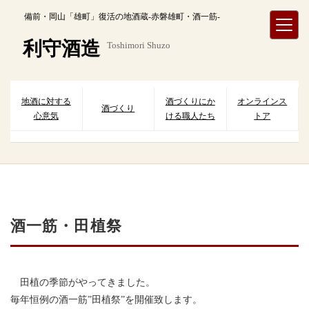
内
備前・岡山「雄町」復活の地酒蔵-赤磐雄町・酒一筋-
容
を
利守酒造
Toshimori Shuzo
ス
キ
ッ
プ
地酒に対する
酒づくりにか
オンラインス
酒づくり
心意気
ける職人たち
トア
酒一筋・田植祭
田植の季節がやってきました。
毎年恒例の酒一筋”田植祭”を開催致します。