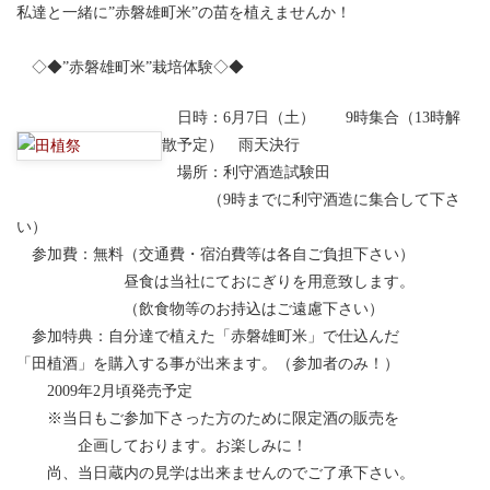
私達と一緒に”赤磐雄町米”の苗を植えませんか！
◇◆”赤磐雄町米”栽培体験◇◆
日時：6月7日（土） 9時集合（13時解
散予定） 雨天決行
場所：利守酒造試験田
（9時までに利守酒造に集合して下さ
い）
参加費：無料（交通費・宿泊費等は各自ご負担下さい）
昼食は当社にておにぎりを用意致します。
（飲食物等のお持込はご遠慮下さい）
参加特典：自分達で植えた「赤磐雄町米」で仕込んだ
「田植酒」を購入する事が出来ます。（参加者のみ！）
2009年2月頃発売予定
※当日もご参加下さった方のために限定酒の販売を
企画しております。お楽しみに！
尚、当日蔵内の見学は出来ませんのでご了承下さい。