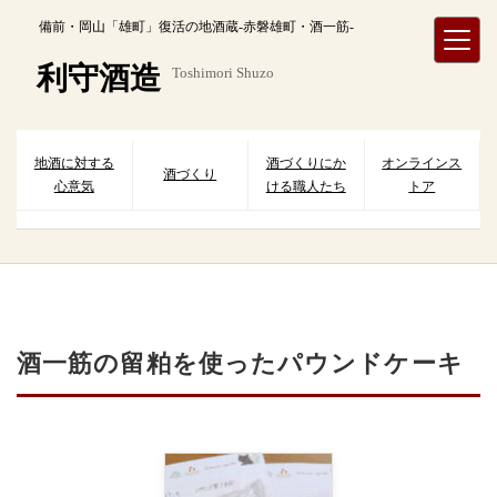
内
備前・岡山「雄町」復活の地酒蔵-赤磐雄町・酒一筋-
容
を
利守酒造
Toshimori Shuzo
ス
キ
ッ
プ
地酒に対する
酒づくりにか
オンラインス
酒づくり
心意気
ける職人たち
トア
酒一筋の留粕を使ったパウンドケーキ