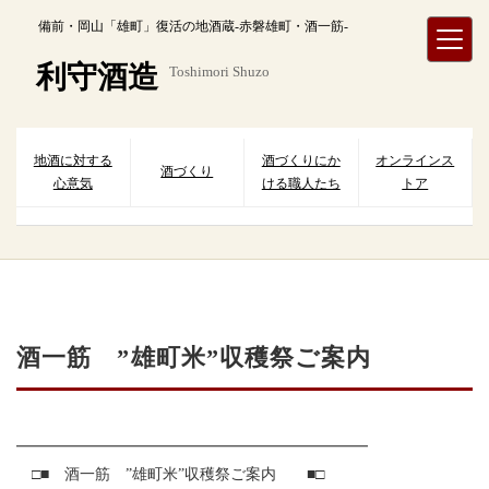
内
備前・岡山「雄町」復活の地酒蔵-赤磐雄町・酒一筋-
容
を
利守酒造
Toshimori Shuzo
ス
キ
ッ
プ
地酒に対する
酒づくりにか
オンラインス
酒づくり
心意気
ける職人たち
トア
酒一筋 ”雄町米”収穫祭ご案内
━━━━━━━━━━━━━━━━━━━━━━━
□■ 酒一筋 ”雄町米”収穫祭ご案内 ■□