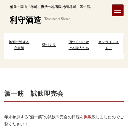
内
備前・岡山「雄町」復活の地酒蔵-赤磐雄町・酒一筋-
容
を
利守酒造
Toshimori Shuzo
ス
キ
ッ
プ
地酒に対する
酒づくりにか
オンラインス
酒づくり
心意気
ける職人たち
トア
酒一筋 試飲即売会
年末参加する”酒一筋”の試飲即売会の日程を
掲載
致しましたのでご
覧ください！