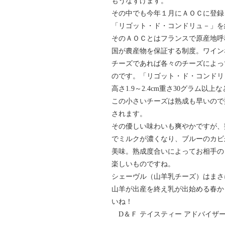
もうなずけます。
その中でも今年１月にＡＯＣに登録
「リゴット・ド・コンドリュ－」を
そのＡＯＣとはフランスで原産地呼
国が農産物を保証する制度。ワイン
チーズであれば各々のチーズによっ
のです。「リゴット・ド・コンドリュ－
高さ1.9～2.4cm重さ30グラム以上
この小さいチーズは熟成も早いので
されます。
その優しい味わいも爽やかですが、
でミルクが濃くなり、ブルーのカビ
美味。熟成度合いによってお相手の
楽しいものですね。
シェーヴル（山羊乳チーズ）はまさ
山羊が出産を終え乳が出始める春か
いね！
D＆Ｆ テイスティー アドバイザ