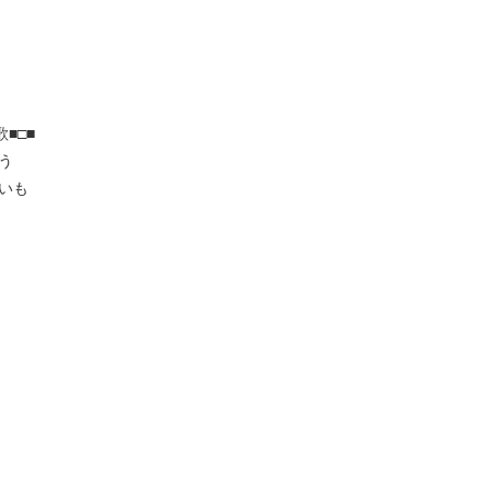
■□■
う
いも