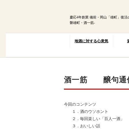
内
容
を
慶応4年創業 備前・岡山「雄町」復活
ス
磐雄町・酒一筋-
キ
ッ
プ
地酒に対する心意気
酒一筋 醸句
今回のコンテンツ
１．酒のウソホント
２．毎回楽しい「百人一酒」
３．おいしい話