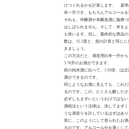
けつくれるかを計算します。 基準
米一升です。もちろんアルコールを
それも、吟醸酒や本醸造酒に義務づ
はしばられません。そして、米をよ
も使います。但し、最終的な商品の
数は、15.5度と、前の計算と同じ
きましょう。
この方法だと、酒造用白米一升から、
3.76升のお酒ができます。
前の純米酒に比べて、1.93倍、ほぼ
酒ができるのです。
同じようなお酒に見えても、これだ
るのです。この、たくさん醸しださ
必ずしもまずいというわけではない
酒税法という法律は、決してまずく
うな酒造りを許しているはずはあり
実に、このようにして造られたお酒
るのです。アルコール分を薄くして