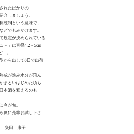
されたばかりの
紹介しましょう。
称統制という意味で、
などでもみかけます。
て規定が決められている
」は直径4.2～5cm
など…。
型から出して8日で出荷
熟成が進み水分が飛ん
がまといはじめた頃も
日本酒を変えるのも
に今が旬。
ら夏に是非お試し下さ
ー 粂田 康子