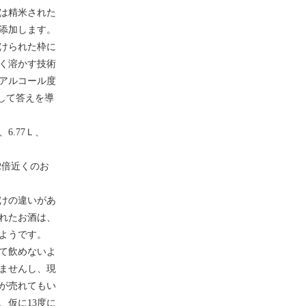
は精米された
添加します。
けられた枠に
く溶かす技術
アルコール度
にして答えを導
6.77Ｌ、
2倍近くのお
けの違いがあ
れたお酒は、
ようです。
て飲めないよ
ませんし、現
が売れてもい
、仮に13度に