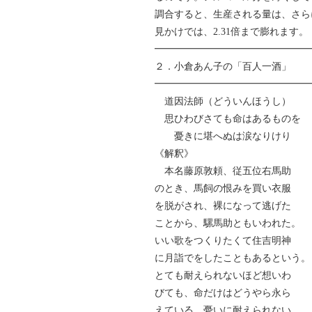
調合すると、生産される量は、さら
見かけでは、2.31倍まで膨れます。
━━━━━━━━━━━━━━━━
２．小倉あん子の「百人一酒」
━━━━━━━━━━━━━━━━
道因法師（どういんほうし）
思ひわびさても命はあるものを
憂きに堪へぬは涙なりけり
《解釈》
本名藤原敦頼、従五位右馬助
のとき、馬飼の恨みを買い衣服
を脱がされ、裸になって逃げた
ことから、騾馬助ともいわれた。
いい歌をつくりたくて住吉明神
に月詣でをしたこともあるという。
とても耐えられないほど想いわ
びても、命だけはどうやら永ら
えている。憂いに耐えられない