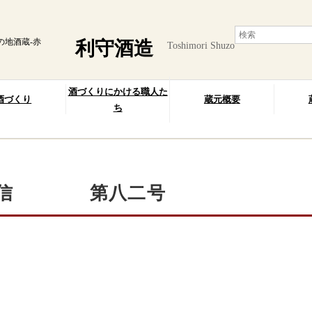
の地酒蔵-赤
利守酒造
Toshimori Shuzo
酒づくりにかける職人た
酒づくり
蔵元概要
ち
通信 第八二号