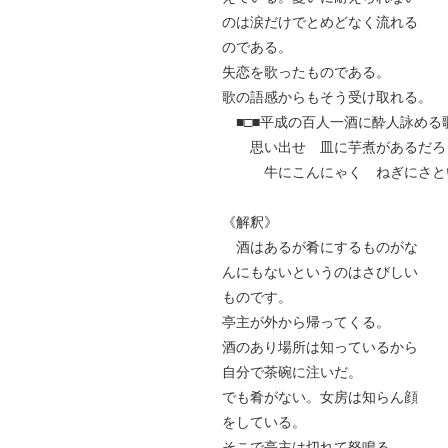
のは涙だけでとめどなく流れる
のである。
失恋を歌ったものである。
歌の語感からもそう受け取れる。
■□■平成の百人一酒に酔人詠める歌
思い出せ 皿に芋煮があるだろ
牛にこんにゃく ねぎにさと
《解釈》
酒はあるが肴にするものがな
んにもないというのはさびしい
ものです。
亭主が外から帰ってくる。
酒のあり場所は知っているから
自分で茶碗に注いだ。
でも肴がない。女房は知らん顔
をしている。
そこで亭主は切れて怒鳴る。