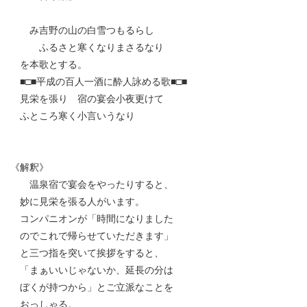
み吉野の山の白雪つもるらし
ふるさと寒くなりまさるなり
を本歌とする。
■□■平成の百人一酒に酔人詠める歌■□■
見栄を張り 宿の宴会小夜更けて
ふところ寒く小言いうなり
《解釈》
温泉宿で宴会をやったりすると、
妙に見栄を張る人がいます。
コンパニオンが「時間になりました
のでこれで帰らせていただきます」
と三つ指を突いて挨拶をすると、
「まぁいいじゃないか、延長の分は
ぼくが持つから」とご立派なことを
おっしゃる。