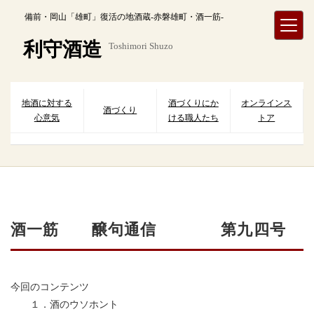
内
備前・岡山「雄町」復活の地酒蔵-赤磐雄町・酒一筋-
容
を
利守酒造
Toshimori Shuzo
ス
キ
ッ
プ
地酒に対する
酒づくりにか
オンラインス
酒づくり
心意気
ける職人たち
トア
酒一筋 醸句通信 第九四号
今回のコンテンツ
１．酒のウソホント