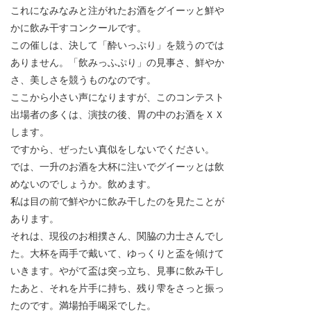
これになみなみと注がれたお酒をグイーッと鮮や
かに飲み干すコンクールです。
この催しは、決して「酔いっぷり」を競うのでは
ありません。「飲みっふぷり」の見事さ、鮮やか
さ、美しさを競うものなのです。
ここから小さい声になりますが、このコンテスト
出場者の多くは、演技の後、胃の中のお酒をＸＸ
します。
ですから、ぜったい真似をしないでください。
では、一升のお酒を大杯に注いでグイーッとは飲
めないのでしょうか。飲めます。
私は目の前で鮮やかに飲み干したのを見たことが
あります。
それは、現役のお相撲さん、関脇の力士さんでし
た。大杯を両手で戴いて、ゆっくりと盃を傾けて
いきます。やがて盃は突っ立ち、見事に飲み干し
たあと、それを片手に持ち、残り雫をさっと振っ
たのです。満場拍手喝采でした。