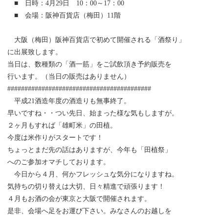
■ 日時：4月29日 10：00～17：00
■ 会場：阪神百貨店（梅田）11階
大阪（梅田）阪神百貨店で初めて開催される「酒祭り」
に出展致します。
当日は、数種類の「酒一筋」をご試飲頂き予約販売を
行います。（当日の販売はありません）
##########################################
平成21酒造年度の酒造りも無事終了。
早いですね・・つい先日、始まった様な気もしますが。
２ヶ月もすれば「雄町米」の田植。
今度は米作りがスタートです！
ちょっとまだ先の話はありますが、今年も「田植祭」
へのご参加オマチしております。
今日から４月、何かフレッシュな気分になりますね。
気持ちの切り替えは大切、日々精進で頑張ります！
４月もお酒の会が東京と大阪で開催されます。
是非、会場へ足をお運び下さい。みなさんのお越しを