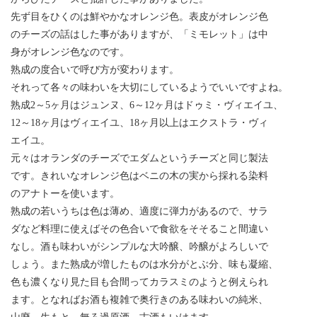
先ず目をひくのは鮮やかなオレンジ色。表皮がオレンジ色
のチーズの話はした事がありますが、「ミモレット」は中
身がオレンジ色なのです。
熟成の度合いで呼び方が変わります。
それって各々の味わいを大切にしているようでいいですよね。
熟成2～5ヶ月はジュンヌ、6～12ヶ月はドゥミ・ヴィエイユ、
12～18ヶ月はヴィエイユ、18ヶ月以上はエクストラ・ヴィ
エイユ。
元々はオランダのチーズでエダムというチーズと同じ製法
です。きれいなオレンジ色はベニの木の実から採れる染料
のアナトーを使います。
熟成の若いうちは色は薄め、適度に弾力があるので、サラ
ダなど料理に使えばその色合いで食欲をそそること間違い
なし。酒も味わいがシンプルな大吟醸、吟醸がよろしいで
しょう。また熟成が増したものは水分がとぶ分、味も凝縮、
色も濃くなり見た目も合間ってカラスミのようと例えられ
ます。となればお酒も複雑で奥行きのある味わいの純米、