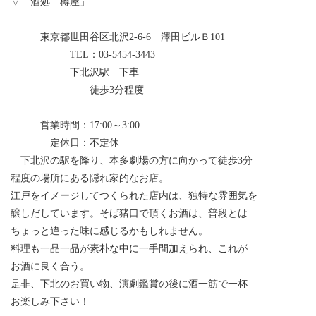
▽ 酒処「樽屋」
東京都世田谷区北沢2-6-6 澤田ビルＢ101
TEL：03-5454-3443
下北沢駅 下車
徒歩3分程度
営業時間：17:00～3:00
定休日：不定休
下北沢の駅を降り、本多劇場の方に向かって徒歩3分
程度の場所にある隠れ家的なお店。
江戸をイメージしてつくられた店内は、独特な雰囲気を
醸しだしています。そば猪口で頂くお酒は、普段とは
ちょっと違った味に感じるかもしれません。
料理も一品一品が素朴な中に一手間加えられ、これが
お酒に良く合う。
是非、下北のお買い物、演劇鑑賞の後に酒一筋で一杯
お楽しみ下さい！