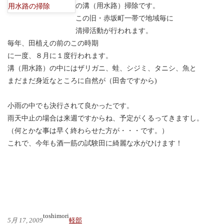
の溝（用水路）掃除です。
この旧・赤坂町一帯で地域毎に
清掃活動が行われます。
毎年、田植えの前のこの時期
に一度、８月に１度行われます。
溝（用水路）の中にはザリガニ、蛙、シジミ、タニシ、魚と
まだまだ身近なところに自然が（田舎ですから)
小雨の中でも決行されて良かったです。
雨天中止の場合は来週ですからね、予定がくるってきますし。
（何とかな事は早く終わらせた方が・・・です。）
これで、今年も酒一筋の試験田に綺麗な水がひけます！
toshimori
5月 17, 2009
軽部