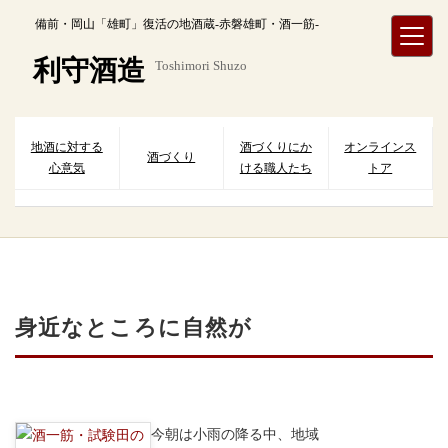
内
備前・岡山「雄町」復活の地酒蔵-赤磐雄町・酒一筋-
容
を
利守酒造
Toshimori Shuzo
ス
キ
ッ
プ
地酒に対する
酒づくりにか
オンラインス
酒づくり
心意気
ける職人たち
トア
身近なところに自然が
今朝は小雨の降る中、地域