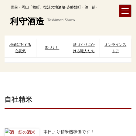
内
備前・岡山「雄町」復活の地酒蔵-赤磐雄町・酒一筋-
容
を
利守酒造
Toshimori Shuzo
ス
キ
ッ
プ
地酒に対する
酒づくりにか
オンラインス
酒づくり
心意気
ける職人たち
トア
自社精米
本日より精米機稼働です！