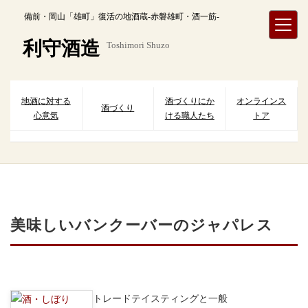
内
備前・岡山「雄町」復活の地酒蔵-赤磐雄町・酒一筋-
容
を
利守酒造
Toshimori Shuzo
ス
キ
ッ
プ
地酒に対する
酒づくりにか
オンラインス
酒づくり
心意気
ける職人たち
トア
美味しいバンクーバーのジャパレス
トレードテイスティングと一般