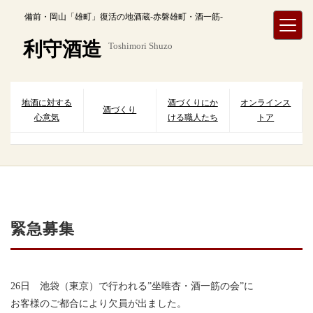
内
備前・岡山「雄町」復活の地酒蔵-赤磐雄町・酒一筋-
容
を
利守酒造
Toshimori Shuzo
ス
キ
ッ
プ
地酒に対する
酒づくりにか
オンラインス
酒づくり
心意気
ける職人たち
トア
緊急募集
26日 池袋（東京）で行われる”坐唯杏・酒一筋の会”に
お客様のご都合により欠員が出ました。