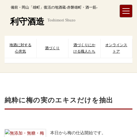
内
備前・岡山「雄町」復活の地酒蔵-赤磐雄町・酒一筋-
容
を
利守酒造
Toshimori Shuzo
ス
キ
ッ
プ
地酒に対する
酒づくりにか
オンラインス
酒づくり
心意気
ける職人たち
トア
純粋に梅の実のエキスだけを抽出
本日から梅の仕込開始です。