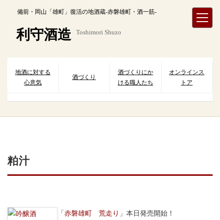
内
備前・岡山「雄町」復活の地酒蔵-赤磐雄町・酒一筋-
容
を
利守酒造
Toshimori Shuzo
ス
キ
ッ
プ
地酒に対する
酒づくりにか
オンラインス
酒づくり
心意気
ける職人たち
トア
粕汁
「
赤磐雄町 荒走り
」本日発売開始！