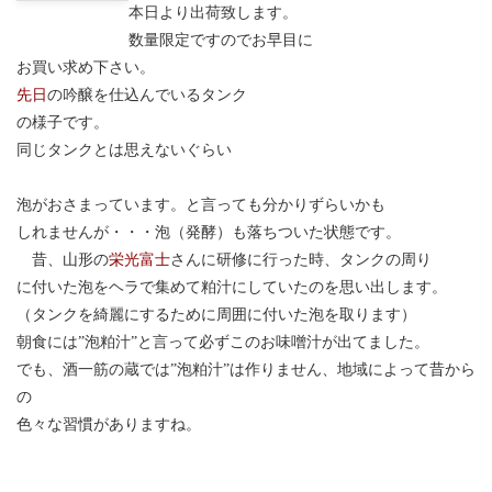
本日より出荷致します。
数量限定ですのでお早目に
お買い求め下さい。
先日
の吟醸を仕込んでいるタンク
の様子です。
同じタンクとは思えないぐらい
泡がおさまっています。と言っても分かりずらいかも
しれませんが・・・泡（発酵）も落ちついた状態です。
昔、山形の
栄光富士
さんに研修に行った時、タンクの周り
に付いた泡をヘラで集めて粕汁にしていたのを思い出します。
（タンクを綺麗にするために周囲に付いた泡を取ります）
朝食には”泡粕汁”と言って必ずこのお味噌汁が出てました。
でも、酒一筋の蔵では”泡粕汁”は作りません、地域によって昔から
の
色々な習慣がありますね。