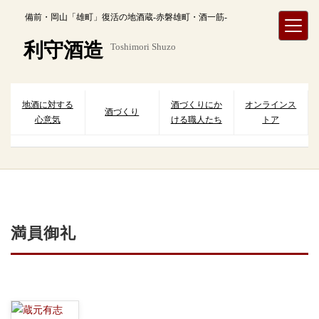
内
備前・岡山「雄町」復活の地酒蔵-赤磐雄町・酒一筋-
容
を
利守酒造
Toshimori Shuzo
ス
キ
ッ
プ
地酒に対する
酒づくりにか
オンラインス
酒づくり
心意気
ける職人たち
トア
満員御礼