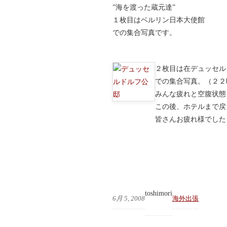
”海を渡った蔵元達”
１枚目はベルリン日本大使館
での集合写真です。
２枚目は在デュッセル
での集合写真。（２２
みんな疲れと空腹状態
この後、ホテルまで戻
皆さんお疲れ様でした
toshimori
6月 5, 2008
海外出張