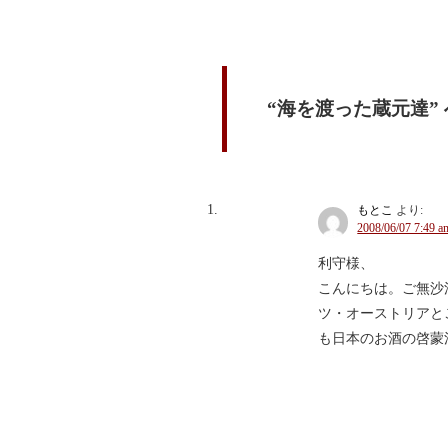
“海を渡った蔵元達”
もとこ
より:
2008/06/07 7:49 a
利守様、
こんにちは。ご無沙
ツ・オーストリアと
も日本のお酒の啓蒙