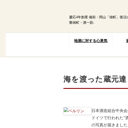
内
容
を
慶応4年創業 備前・岡山「雄町」復活
ス
磐雄町・酒一筋-
キ
ッ
プ
地酒に対する心意気
海を渡った蔵元達
日本酒造組合中央会
ドイツで行われた”酒
の写真が届きました