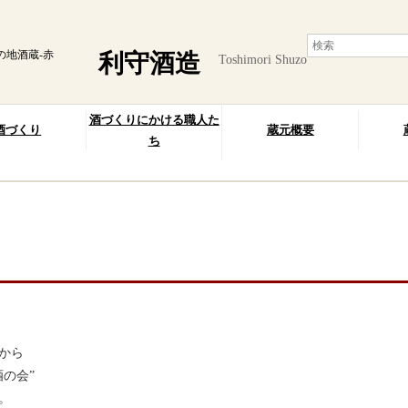
の地酒蔵-赤
利守酒造
Toshimori Shuzo
酒づくりにかける職人た
酒づくり
蔵元概要
ち
から
の会”
。