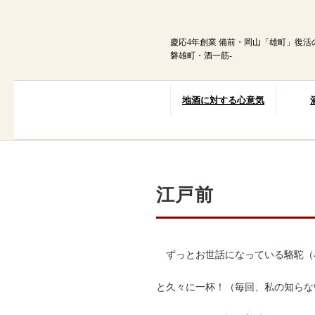
内
容
を
慶応4年創業 備前・岡山「雄町」復活
ス
磐雄町・酒一筋-
キ
ッ
プ
地酒に対する心意気
江戸前
ずっとお世話になっている駱駝（
と久々に一杯！（毎回、私の知らな