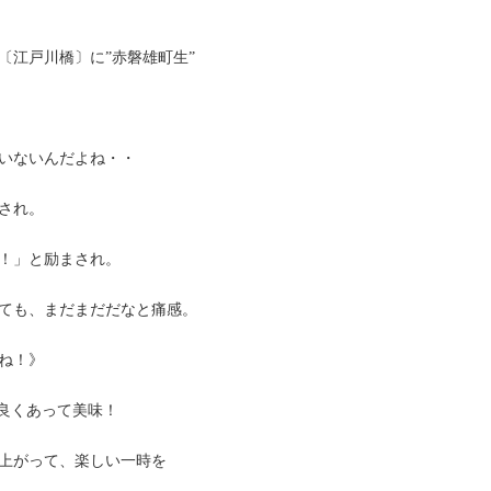
〔江戸川橋〕に”赤磐雄町生”
いないんだよね・・
され。
！」と励まされ。
ても、まだまだだなと痛感。
ね！》
が良くあって美味！
上がって、楽しい一時を