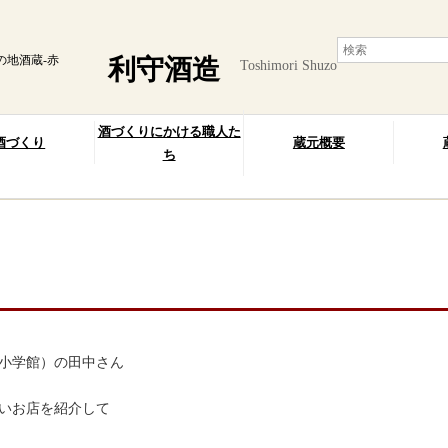
の地酒蔵-赤
利守酒造
Toshimori Shuzo
酒づくりにかける職人た
酒づくり
蔵元概要
ち
小学館）の田中さん
いお店を紹介して