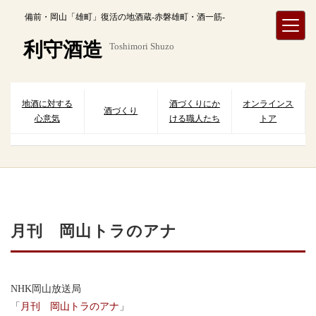
内
備前・岡山「雄町」復活の地酒蔵-赤磐雄町・酒一筋-
容
を
利守酒造
Toshimori Shuzo
ス
キ
ッ
プ
地酒に対する
酒づくりにか
オンラインス
酒づくり
心意気
ける職人たち
トア
月刊 岡山トラのアナ
NHK岡山放送局
「
月刊 岡山トラのアナ
」