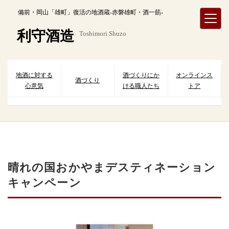
内
備前・岡山「雄町」復活の地酒蔵-赤磐雄町・酒一筋-
容
を
利守酒造
Toshimori Shuzo
ス
キ
ッ
プ
地酒に対する
酒づくりにか
オンラインス
酒づくり
心意気
ける職人たち
トア
晴れの国おかやまデスティネーション
キャンペーン