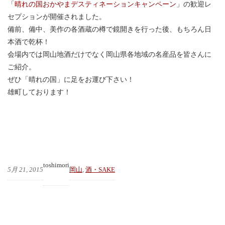
「
晴れの国おかやまデスティネーションキャンペーン
」の歓迎レ
セプションが開催されました。
備前、備中、美作の各酒蔵の樽で鏡開きを行った後、もちろん日
本酒で乾杯！
会場内では岡山地酒だけでなく岡山県各地域の名産品を皆さんに
ご紹介。
ぜひ「晴れの国」に足をお運び下さい！
雄町しております！
toshimori
5月 21, 2015
岡山
, 
酒・SAKE