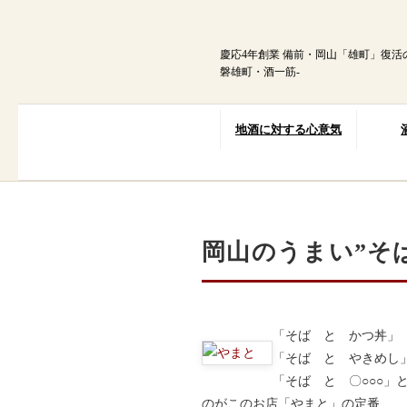
内
容
を
慶応4年創業 備前・岡山「雄町」復活
ス
磐雄町・酒一筋-
キ
ッ
プ
地酒に対する心意気
岡山のうまい”そ
「そば と かつ丼」
「そば と やきめし
「そば と 〇○○○」
のがこのお店「やまと」の定番