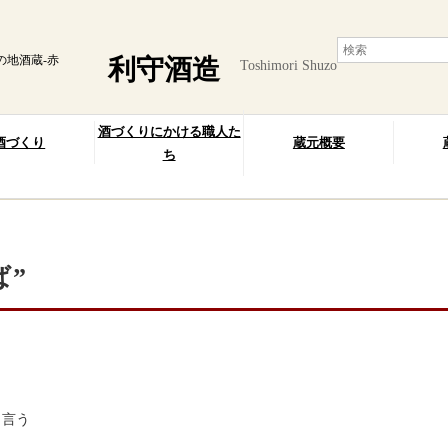
の地酒蔵-赤
利守酒造
Toshimori Shuzo
酒づくりにかける職人た
酒づくり
蔵元概要
ち
ば”
」
と言う