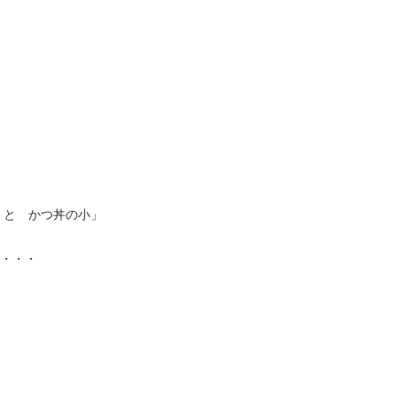
 と かつ丼の小」
が・・・