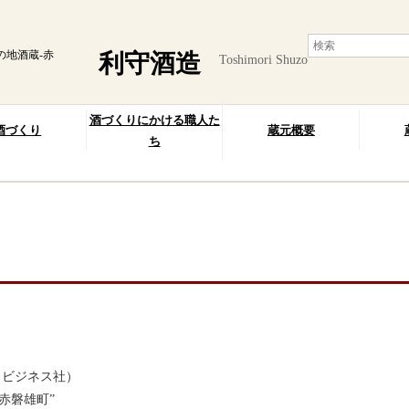
の地酒蔵-赤
利守酒造
Toshimori Shuzo
酒づくりにかける職人た
酒づくり
蔵元概要
ち
」（ビジネス社）
赤磐雄町”