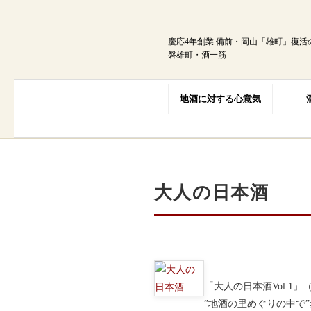
内
容
を
慶応4年創業 備前・岡山「雄町」復活
ス
磐雄町・酒一筋-
キ
ッ
プ
地酒に対する心意気
大人の日本酒
「大人の日本酒Vol.1
”地酒の里めぐりの中で”