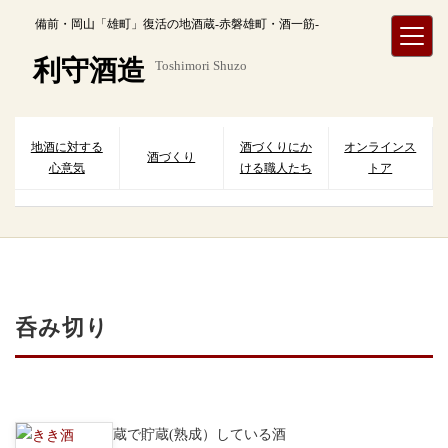
内
備前・岡山「雄町」復活の地酒蔵-赤磐雄町・酒一筋-
容
を
利守酒造
Toshimori Shuzo
ス
キ
ッ
プ
地酒に対する
酒づくりにか
オンラインス
酒づくり
心意気
ける職人たち
トア
呑み切り
蔵で貯蔵(熟成）している酒