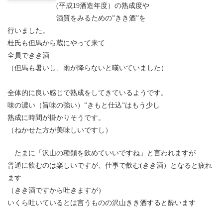
(平成19酒造年度）の熟成度や
酒質をみるための”きき酒”を
行いました。
杜氏も但馬から蔵にやって来て
全員できき酒
（但馬も暑いし、雨が降らないと嘆いていました）
全体的に良い感じで熟成をしてきているようです。
味の濃い（旨味の強い）”きもと仕込”はもう少し
熟成に時間が掛かりそうです。
（ねかせた方が美味しいですし）
たまに「沢山の種類を飲めていいですね」と言われますが
普通に飲むのは楽しいですが、仕事で飲む(きき酒）となると疲れ
ます
（きき酒ですから吐きますが）
いくら吐いているとは言うものの沢山きき酒すると酔います